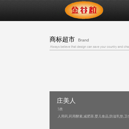
商标超市
Brand
庄美人
5类
人用药,药用酵素,减肥茶,婴儿食品,防溢乳垫,卫